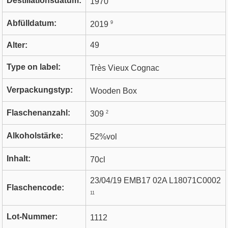
Destillationsdatum:
1970
Abfülldatum:
9
2019
Alter:
49
Type on label:
Très Vieux Cognac
Verpackungstyp:
Wooden Box
Flaschenanzahl:
2
309
Alkoholstärke:
52%vol
Inhalt:
70cl
23/04/19 EMB17 02A L18071C0002
Flaschencode:
11
Lot-Nummer:
1112